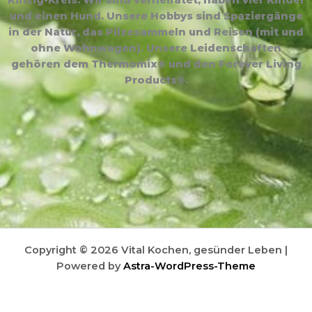
und einen Hund. Unsere Hobbys sind Spaziergänge
in der Natur, das Pilzesammeln und Reisen (mit und
ohne Wohnwagen). Unsere Leidenschaften
gehören dem Thermomix® und den Forever Living
Products®.
Copyright © 2026 Vital Kochen, gesünder Leben |
Powered by
Astra-WordPress-Theme