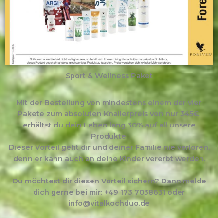
Sport & Wellness Paket
Mit der Bestellung von mindestens einem der vier
Pakete zum absoluten Knallerpreis von nur 345€,
erhältst du dein Leben lang 30% auf all unsere
Produkte.
Dieser Vorteil geht dir und deiner Familie nie verloren,
denn er kann auch an deine Kinder vererbt werden.
Du möchtest dir diesen Vorteil sichern? Dann melde
dich gerne bei mir: +49 173 7038631 oder
info@vitalkochduo.de