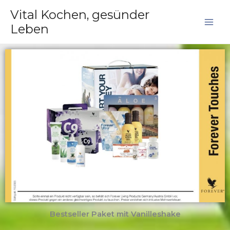
Zum
Vital Kochen, gesünder
Inhalt
Leben
springen
Bestseller Paket mit Vanilleshake